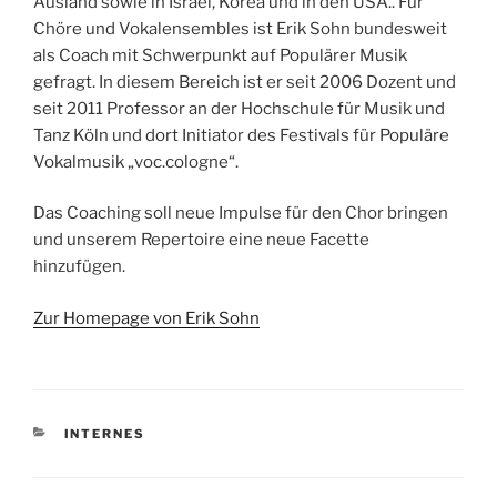
Ausland sowie in Israel, Korea und in den USA.. Für
Chöre und Vokalensembles ist Erik Sohn bundesweit
als Coach mit Schwerpunkt auf Populärer Musik
gefragt. In diesem Bereich ist er seit 2006 Dozent und
seit 2011 Professor an der Hochschule für Musik und
Tanz Köln und dort Initiator des Festivals für Populäre
Vokalmusik „voc.cologne“.
Das Coaching soll neue Impulse für den Chor bringen
und unserem Repertoire eine neue Facette
hinzufügen.
Zur Homepage von Erik Sohn
KATEGORIEN
INTERNES