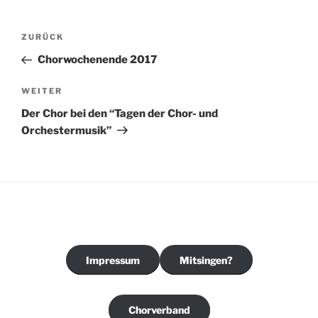
Beitragsnavigation
Vorheriger
ZURÜCK
Beitrag
Chorwochenende 2017
Nächster
WEITER
Beitrag
Der Chor bei den “Tagen der Chor- und
Orchestermusik”
Impressum
Mitsingen?
Chorverband