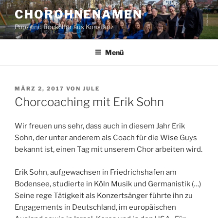
Zum
CHOROHNENAMEN
Inhalt
Pop- und Rockchor aus Konstanz
springen
Menü
VERÖFFENTLICHT
MÄRZ 2, 2017
VON
JULE
AM
Chorcoaching mit Erik Sohn
Wir freuen uns sehr, dass auch in diesem Jahr Erik
Sohn, der unter anderem als Coach für die Wise Guys
bekannt ist, einen Tag mit unserem Chor arbeiten wird.
Erik Sohn, aufgewachsen in Friedrichshafen am
Bodensee, studierte in Köln Musik und Germanistik (…)
Seine rege Tätigkeit als Konzertsänger führte ihn zu
Engagements in Deutschland, im europäischen