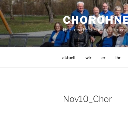
Zum
Inhalt
CHOROHN
springen
Pop- und Rockchor aus Konsta
aktuell
wir
er
ihr
Nov10_Chor