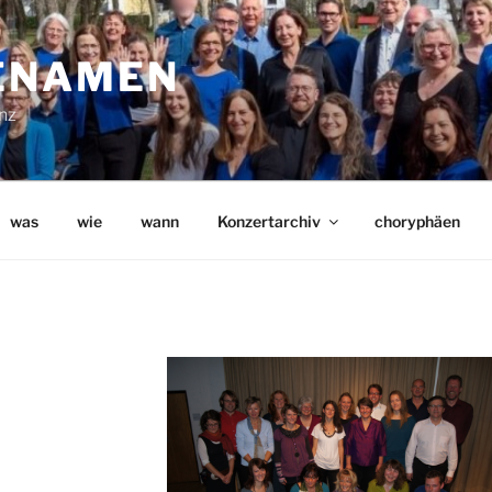
ENAMEN
nz
was
wie
wann
Konzertarchiv
choryphäen